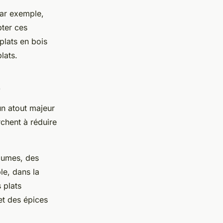
Par exemple,
pter ces
 plats en bois
lats.
s
un atout majeur
rchent à réduire
égumes, des
le, dans la
s plats
 et des épices