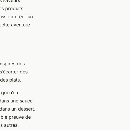
s saveurs
es produits
ssir à créer un
cette aventure
inspirés des
s’écarter des
des plats.
 qui n’en
 dans une sauce
 dans un dessert.
table preuve de
s autres.