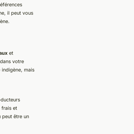
références
e, il peut vous
gène.
caux
et
 dans votre
e indigène, mais
roducteurs
frais et
 peut être un