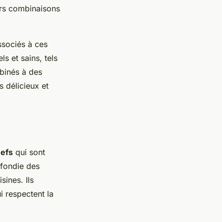
urs combinaisons
associés à ces
s et sains, tels
mbinés à des
s délicieux et
efs
qui sont
ofondie des
sines. Ils
i respectent la