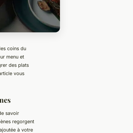
 les coins du
eur menu et
grer des plats
rticle vous
ènes
de savoir
igènes regorgent
ajoutée à votre