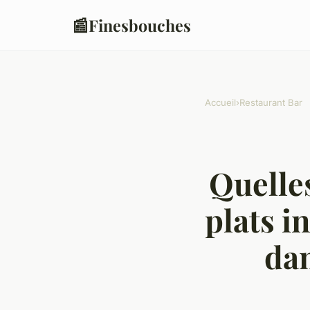
📰
Finesbouches
Accueil
›
Restaurant Bar
Quelles
plats i
da