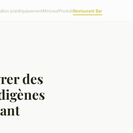
u
Bon plan
Equipement
Minceur
Produit
Restaurant Bar
grer des
ndigènes
ant