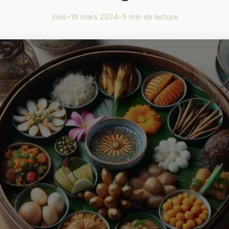
Inès
•
10 mars 2024
•
5 min de lecture