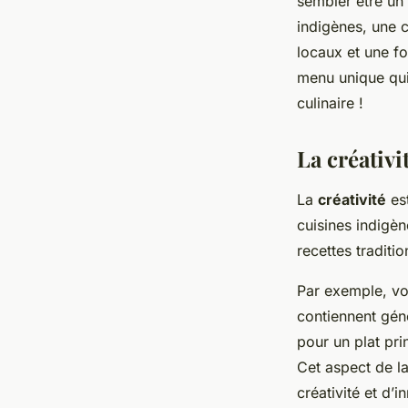
sembler être un
indigènes, une c
locaux et une f
menu unique qui 
culinaire !
La créativi
La
créativité
est
cuisines indigè
recettes traditi
Par exemple, vou
contiennent géné
pour un plat pri
Cet aspect de la
créativité et d’