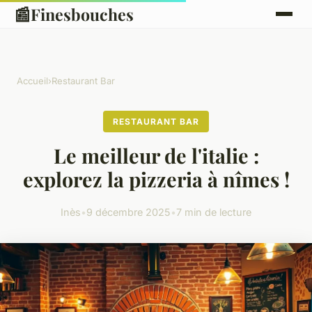
📰
Finesbouches
Accueil
›
Restaurant Bar
RESTAURANT BAR
Le meilleur de l'italie :
explorez la pizzeria à nîmes !
Inès
•
9 décembre 2025
•
7 min de lecture